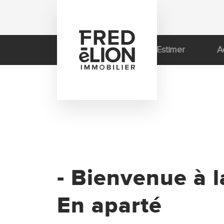
Estimer
A
-
Bienvenue à l
En aparté