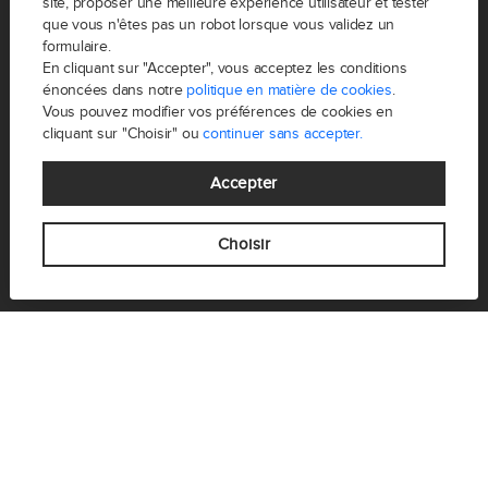
site, proposer une meilleure expérience utilisateur et tester
que vous n'êtes pas un robot lorsque vous validez un
Paris 15 FREDeLION Champs de Mars
formulaire.
Paris 2 FREDēLION Sentier Montorgueil
En cliquant sur "Accepter", vous acceptez les conditions
énoncées dans notre
politique en matière de cookies
.
Paris 3 FREDeLION Haut-Marais
Vous pouvez modifier vos préférences de cookies en
Paris 8 FREDeLION Europe
cliquant sur "Choisir" ou
continuer sans accepter.
Paris 10 FREDeLION Canal
Accepter
Paris 10 FREDeLION Saint-Martin
Paris 10 FREDeLION Louis Blanc
Choisir
Paris 11 FREDeLION Oberkampf
Paris 11 FREDeLION Voltaire-Charonne
Paris 12 FREDēLION Aligre
Paris 12 FREDeLION Daumesnil
Paris 13 FREDeLION Butte-aux-Cailles
Paris 13 FREDēLION Cinq Diamants
Paris 14 FREDeLION Alésia
Paris 14 FREDeLION Didot-Plaisance