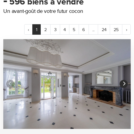
-
596 biens à vendre
Un avant-goût de votre futur cocon
‹
1
2
3
4
5
6
...
24
25
›