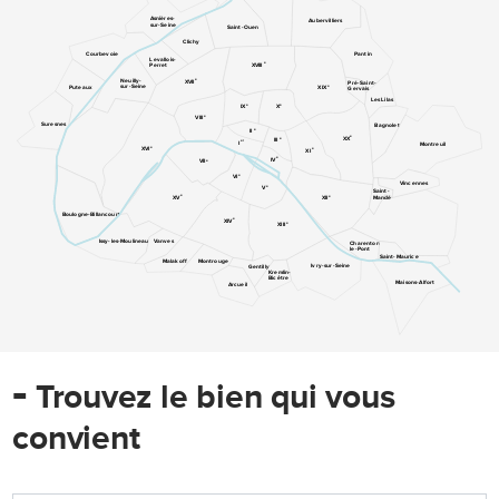
Asnières-
Aubervilliers
sur-Seine
Saint-Ouen
Clichy
Pantin
Courbevoie
Levallois-
e
XVIII
Perret
e
Neuilly-
XVII
Pré-Saint-
e
sur-Seine
XIX
Puteaux
Gervais
Les Lilas
e
e
IX
X
e
VIII
Suresnes
Bagnolet
e
II
e
XX
e
III
er
I
Montreuil
e
XVI
e
XI
e
IV
e
VII
e
VI
Vincennes
e
V
Saint-
e
e
Mandé
XV
XII
Boulogne-Billancourt
e
XIV
e
XIII
Issy-les-Moulineaux
Vanves
Charenton-
le-Pont
Saint-Maurice
Malakoff
Montrouge
Ivry-sur-Seine
Gentilly
Kremlin-
Bicêtre
Maisons-Alfort
Arcueil
-
Trouvez le bien qui vous
convient