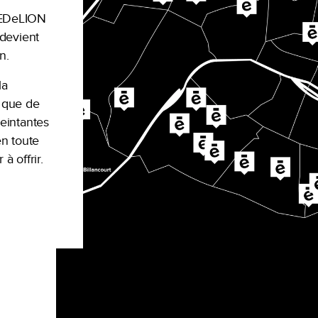
REDeLION
 devient
n.
la
r que de
reintantes
n toute
à offrir.