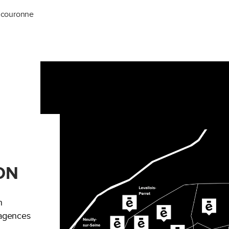
e couronne
ON
n
’agences