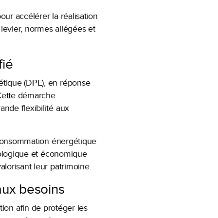
ur accélérer la réalisation
 levier, normes allégées et
fié
étique (DPE), en réponse
 Cette démarche
nde flexibilité aux
la consommation énergétique
écologique et économique
lorisant leur patrimoine.
 aux besoins
uction afin de protéger les