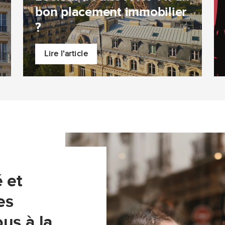
bon placement immobilier
?
Lire l'article
 et
es
us à la