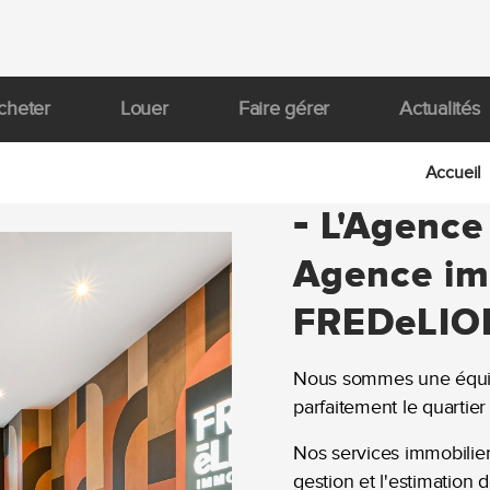
cheter
Louer
Faire gérer
Actualités
Accueil
-
L'Agence
Agence imm
FREDeLION
Nous sommes une équi
parfaitement le quartier
Nos services immobilier :
gestion et l'estimation 