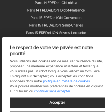
Paris 14 FREDeLION Alésia
Paris 14 FREDeLION Didot-Plaisance
Paris 15 FREDeLION Convention
Paris 15 FREDēLION Saint-Charles
Paris 15 FREDeLION Sèvres-Lecourbe
Paris 16 FREDeLION Auteuil
Le respect de votre vie privée est notre
Paris 17 FREDeLION Ternes
priorité
Paris 17 FREDēLION Villiers
Nous utilisons des cookies afin de mesurer l'audience du site,
Paris 18 FREDeLION Montmartre
proposer une meilleure expérience utilisateur et tester que
Paris 19 FREDēLION Buttes Chaumont
vous n'êtes pas un robot lorsque vous validez un formulaire.
En cliquant sur "Accepter", vous acceptez les conditions
Paris 20 FREDeLION Gambetta
énoncées dans notre
politique en matière de cookies
.
92100 FREDeLION Boulogne
Vous pouvez modifier vos préférences de cookies en cliquant
sur "Choisir" ou
continuer sans accepter.
92200 FREDeLION Neuilly-sur-Seine
92300 FREDeLION Levallois
Accepter