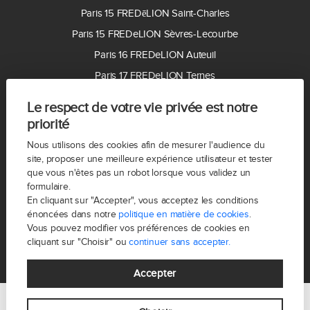
Paris 15 FREDēLION Saint-Charles
Paris 15 FREDeLION Sèvres-Lecourbe
Paris 16 FREDeLION Auteuil
Paris 17 FREDeLION Ternes
Paris 17 FREDēLION Villiers
Le respect de votre vie privée est notre
Paris 18 FREDeLION Montmartre
priorité
Paris 19 FREDēLION Buttes Chaumont
Nous utilisons des cookies afin de mesurer l'audience du
Paris 20 FREDeLION Gambetta
site, proposer une meilleure expérience utilisateur et tester
que vous n'êtes pas un robot lorsque vous validez un
92100 FREDeLION Boulogne
formulaire.
92200 FREDeLION Neuilly-sur-Seine
En cliquant sur "Accepter", vous acceptez les conditions
énoncées dans notre
politique en matière de cookies
.
92300 FREDeLION Levallois
Vous pouvez modifier vos préférences de cookies en
cliquant sur "Choisir" ou
continuer sans accepter.
Accepter