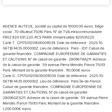
AGENCE AUTEUIL, société au capital de 10000.00 euros.
Siège
social : 70 d'Auteuil 75016 Paris.
N° de TVA intracommunautaire :
FR02 820 591 220.
RCS PARIS immatriculé(e) 820591220.
Carte T : CPI75012016000011034.
Date de délivrance : 2025-10-
06T18:44:35.000000Z.
Lieu de délivrance : Paris - IDF.
Caisse de
garantie financière : COMPAGNIE EUROPEENNE DE GARANTIES
ET CAUTIONS.
N° de caisse de garantie : 28096TRA211.
Adresse
de la caisse de garantie : 59 avenue Pierre Mendès France 75013
Paris.
Montant de la garantie financière : 110.000€ euros.
Carte G : CPI75012016000011034.
Date de délivrance : 2025-10-
06T18:44:35.000000Z.
Lieu de délivrance : Paris Île-de-France.
Caisse de garantie financière : COMPAGNIE EUROPEENNE DE
GARANTIES ET CAUTIONS.
N° de caisse de garantie :
28096GES211.
Adresse de la caisse de garantie : 59 avenue Pierre
Mendès France 75013 Paris.
Montant de la garantie financière :
1.200.000€ euros.