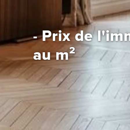
Prix de l'im
-
au m²