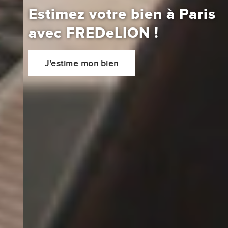
Estimez votre bien à Paris
avec
FREDeLION
!
J'estime mon bien