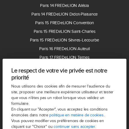
Paris 14 FREDeLION Alésia
Paris 14 FREDeLION Didot-Plaisance
Paris 15 FREDeLION Convention
Paris 15 FREDēLION Saint-Charles
Paris 15 FREDeLION Sèvres-Lecourbe
Paris 16 FREDeLION Auteuil
Paris 17 FREDeLION Ternes
Paris 17 FREDēLION Villiers
Le respect de votre vie privée est notre
Paris 18 FREDeLION Montmartre
priorité
Paris 19 FREDēLION Buttes Chaumont
Nous utilisons des cookies afin de mesurer l'audience du
Paris 20 FREDeLION Gambetta
site, proposer une meilleure expérience utilisateur et tester
que vous n'êtes pas un robot lorsque vous validez un
92100 FREDeLION Boulogne
formulaire.
92200 FREDeLION Neuilly-sur-Seine
En cliquant sur "Accepter", vous acceptez les conditions
énoncées dans notre
politique en matière de cookies
.
92300 FREDeLION Levallois
Vous pouvez modifier vos préférences de cookies en
cliquant sur "Choisir" ou
continuer sans accepter.