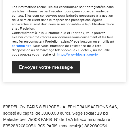
Les informations recueillies sur ce formulaire sont enregistrées dans
un fichier informatisé par Fredelion pour gérer votre demande de
contact. Elles sont conservées pour la durée nécessaire à la gestion
de la relation client dans le respect des prescriptions légales
applicables et sont destinées au responsable de la publication de ce
site : Fredelion.
Conformément à la loi « informatique et libertés », vous pouvez
exercer votre droit d'accès aux données vous concernant et les faire
rectifier en contactant Fredelion a.daiu@fredelion.com ou en utilisant
ce formulaire
. Nous vous informons de l’existence de la liste
d'opposition au démarchage téléphonique « Bloctel », sur laquelle
vous pouvez vous inscrire ici :
https://www.bloctel.gouv.fr/
Envoyer votre message
FREDELION PARIS 8 EUROPE - ALEPH TRANSACTIONS SAS,
société au capital de 33300.00 euros.
Siège social : 28 bd
Malesherbes 75008 PARIS.
N° de TVA intracommunautaire :
FR52882080054.
RCS PARIS immatriculé(e) 882080054.